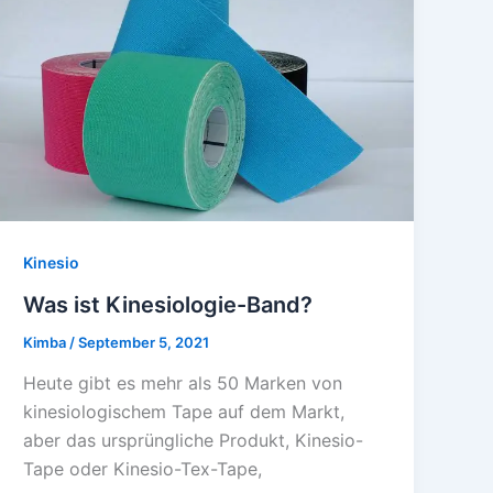
Kinesio
Was ist Kinesiologie-Band?
Kimba
/
September 5, 2021
Heute gibt es mehr als 50 Marken von
kinesiologischem Tape auf dem Markt,
aber das ursprüngliche Produkt, Kinesio-
Tape oder Kinesio-Tex-Tape,